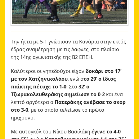
ΑΚΑΔΗΜΙΑ
ΜΠΑΣΚΕΤ
ΕΠΙΚΟΙΝΩΝΙΑ
Την ήττα με 5-1 γνώρισαν τα Κανάρια στην εκτός
έδρας αναμέτρηση με τις Δαφνές, στο πλαίσιο
της 14ης αγωνιστικής της Β2 ΕΠΣΗ.
Καλύτεροι οι γηπεδούχοι είχαν
δοκάρι στο 17’
με τον Χατζηνικολάου
, ενώ σ
το 29’ ο ίδιος
παίκτης πέτυχε το 1-0
. Στο
32’ ο
Τζωρακολευθεράκης σημείωσε το 0-2
και ένα
λεπτό αργότερα ο
Πατεράκης ανέβασε το σκορ
στο 3-0
, με το οποίο τελείωσε το πρώτο
ημίχρονο.
Με αυτογκόλ του Νίκου Βασιλάκη
έγινε το 4-0