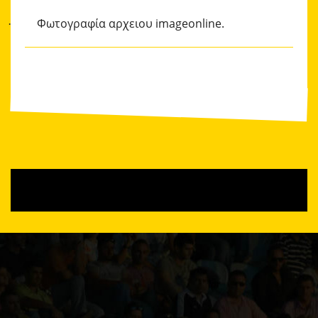
Φωτογραφία αρχειου imageonline.
·