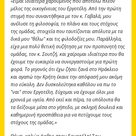
«Είμαι ιδιαίτερα χαρούμενος που αποτελώ πλέον
μέλος της οικογένειας του Εργοτέλη. Από την πρώτη
στιγμή που συναντήθηκα με τον κ. Γαβαλά, μου
ανέλυσε τη φιλοσοφία, το πλάνο και τους στόχους
της ομάδας, στοιχεία που ταυτίζονται απόλυτα με τα
δικά μου "θέλω" και τις φιλοδοξίες μου. Παράλληλα,
είχα μια πολύ θετική συζήτηση με τον προπονητή της
ομάδας, τον κ. Σουτζή, και χαίρομαι ιδιαίτερα που θα
έχουμε την ευκαιρία να συνεργαστούμε για πρώτη
φορά. Το γεγονός ότι έχω ζήσει ξανά στο Ηράκλειο
και αγαπώ την Κρήτη έκανε την απόφασή μου ακόμη
πιο εύκολη. Δεν δυσκολεύτηκα καθόλου να πω το
"ναι" στον Εργοτέλη. Εύχομαι να έχουμε όλοι μια
χρονιά με υγεία. Από εκεί και πέρα, τα υπόλοιπα θα
τα δείξουμε μέσα στο γήπεδο, με σκληρή δουλειά και
καθημερινή προσπάθεια για να πετύχουμε τους
στόχους της ομάδας.»
Θέμη, καλώς ήρθες στον Εργοτέλη! Σου